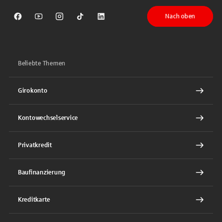
Nach oben
Sparkasse auf Facebook
Sparkasse auf Youtube
Sparkasse auf Instagram
Sparkasse auf TikTok
Sparkasse auf LinkedIn
Beliebte Themen
Girokonto
Kontowechselservice
Privatkredit
Baufinanzierung
Kreditkarte