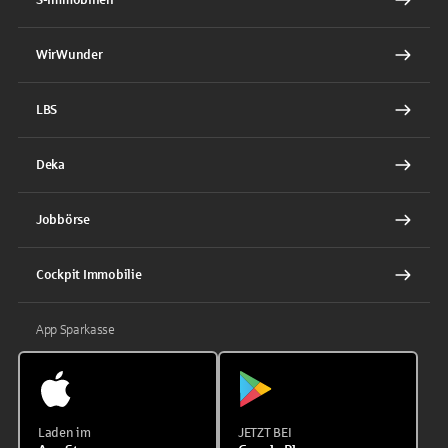
WirWunder
LBS
Deka
Jobbörse
Cockpit Immobilie
App Sparkasse
Laden im
JETZT BEI