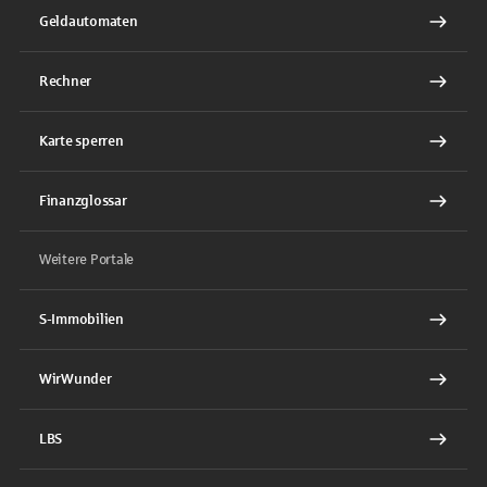
Geldautomaten
Rechner
Karte sperren
Finanzglossar
Weitere Portale
S-Immobilien
WirWunder
LBS