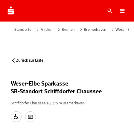
Suche
Navi
Standorte
Filialen
Bremen
Bremerhaven
Weser-Elbe
Zurück zur Liste
Weser-Elbe Sparkasse
SB-Standort Schiffdorfer Chaussee
Schiffdorfer Chaussee 18, 27574 Bremerhaven