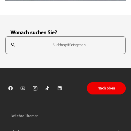
Wonach suchen Sie?
Suchfeld
Tippen Sie, um nach Themen zu suchen. Verwenden Sie die Pfeil-T
Nach oben
Sparkasse auf Facebook
Sparkasse auf Youtube
Sparkasse auf Instagram
Sparkasse auf TikTok
Sparkasse auf LinkedIn
Beliebte Themen