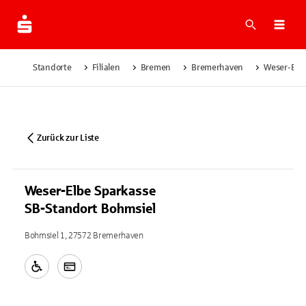
Suche
Navi
Standorte
Filialen
Bremen
Bremerhaven
Weser-Elbe
Zurück zur Liste
Weser-Elbe Sparkasse
SB-Standort Bohmsiel
Bohmsiel 1, 27572 Bremerhaven