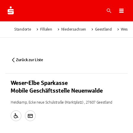
Suche
Navi
Standorte
Filialen
Niedersachsen
Geestland
Weser-
Zurück zur Liste
Weser-Elbe Sparkasse
Mobile Geschäftsstelle Neuenwalde
Heidkamp, Ecke neue Schulstraße (Marktplatz) , 27607 Geestland