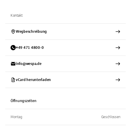
Kontakt
Wegbeschreibung
+
49
471
4800-0
info@wespa.de
vCard herunterladen
Öffnungszeiten
Montag
Geschlossen