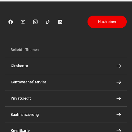
Nach oben
Sparkasse auf Facebook
Sparkasse auf Youtube
Sparkasse auf Instagram
Sparkasse auf TikTok
Sparkasse auf LinkedIn
Beliebte Themen
Girokonto
Kontowechselservice
Privatkredit
Baufinanzierung
Kreditkarte