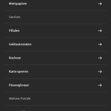
Wertpapiere
Services
Filialen
Geldautomaten
Rechner
Karte sperren
Finanzglossar
Weitere Portale