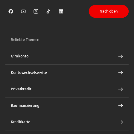
Nach oben
Sparkasse auf Facebook
Sparkasse auf Youtube
Sparkasse auf Instagram
Sparkasse auf TikTok
Sparkasse auf LinkedIn
Beliebte Themen
Girokonto
Kontowechselservice
Privatkredit
Baufinanzierung
Kreditkarte