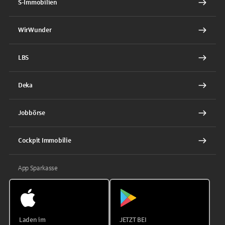
S-Immobilien
WirWunder
LBS
Deka
Jobbörse
Cockpit Immobilie
App Sparkasse
Laden im
JETZT BEI