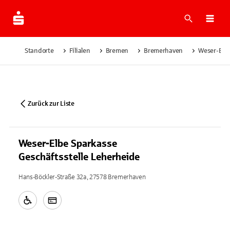
Suche
Navi
Standorte
Filialen
Bremen
Bremerhaven
Weser-Elbe
Zurück zur Liste
Weser-Elbe Sparkasse
Geschäftsstelle Leherheide
Hans-Böckler-Straße 32a, 27578 Bremerhaven