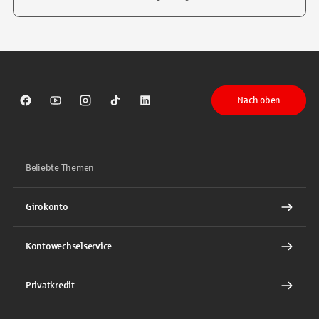
Tippen Sie, um nach Themen zu suchen. Verwenden Sie die Pfeil-T
Nach oben
Sparkasse auf Facebook
Sparkasse auf Youtube
Sparkasse auf Instagram
Sparkasse auf TikTok
Sparkasse auf LinkedIn
Beliebte Themen
Girokonto
Kontowechselservice
Privatkredit