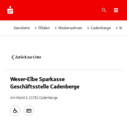
Suche
Navi
Standorte
Filialen
Niedersachsen
Cadenberge
Wese
Zurück zur Liste
Weser-Elbe Sparkasse
Geschäftsstelle Cadenberge
Am Markt 3, 21781 Cadenberge