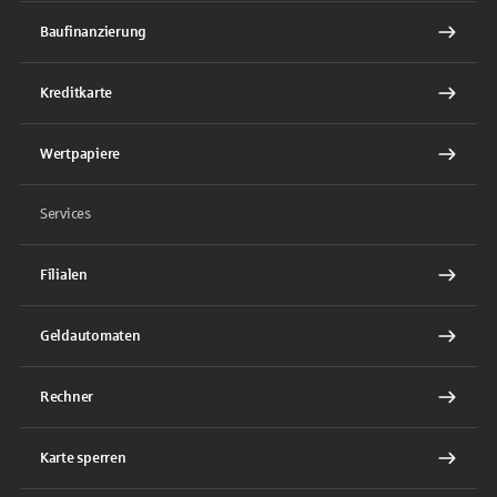
Baufinanzierung
Kreditkarte
Wertpapiere
Services
Filialen
Geldautomaten
Rechner
Karte sperren