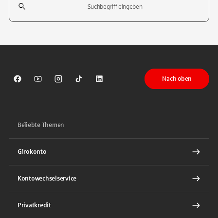
Tippen Sie, um nach Themen zu suchen. Verwenden Sie die Pfeil-T
Nach oben
Sparkasse auf Facebook
Sparkasse auf Youtube
Sparkasse auf Instagram
Sparkasse auf TikTok
Sparkasse auf LinkedIn
Beliebte Themen
Girokonto
Kontowechselservice
Privatkredit