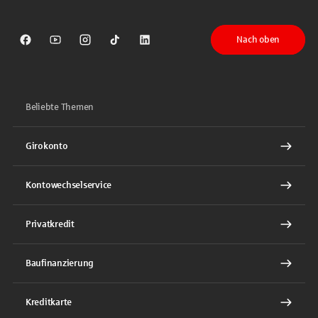
Nach oben
Sparkasse auf Facebook
Sparkasse auf Youtube
Sparkasse auf Instagram
Sparkasse auf TikTok
Sparkasse auf LinkedIn
Beliebte Themen
Girokonto
Kontowechselservice
Privatkredit
Baufinanzierung
Kreditkarte