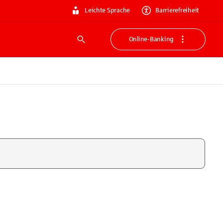
Leichte Sprache
Barrierefreiheit
Online-Banking
Suche