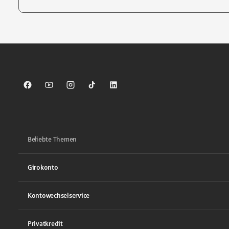
Tippen Sie, um nach Themen zu suchen. Verwenden Sie die Pfei
Sparkasse auf Facebook
Sparkasse auf Youtube
Sparkasse auf Instagram
Sparkasse auf TikTok
Sparkasse auf LinkedIn
Beliebte Themen
Girokonto
Kontowechselservice
Privatkredit