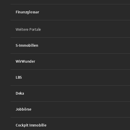
Finanzglossar
Weitere Portale
S-Immobilien
WirWunder
LBS
Deka
Jobbörse
Cockpit Immobilie