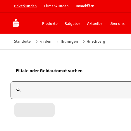
Privatkunden
Firmenkunden
Immobilien
Produkte
Ratgeber
Aktuelles
Über uns
Standorte
Filialen
Thüringen
Hirschberg
Filiale oder Geldautomat suchen
Suchfeld