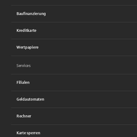
Baufinanzierung
Kreditkarte
Wertpapiere
Services
Filialen
Geldautomaten
Rechner
Karte sperren