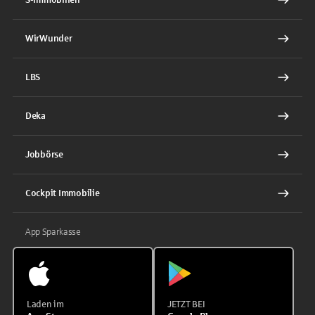
WirWunder
LBS
Deka
Jobbörse
Cockpit Immobilie
App Sparkasse
Laden im
JETZT BEI