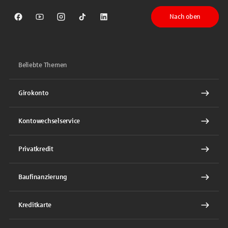
Nach oben
Sparkasse auf Facebook
Sparkasse auf Youtube
Sparkasse auf Instagram
Sparkasse auf TikTok
Sparkasse auf LinkedIn
Beliebte Themen
Girokonto
Kontowechselservice
Privatkredit
Baufinanzierung
Kreditkarte