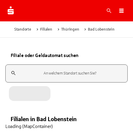
Suche
Navi
Standorte
Filialen
Thüringen
Bad Lobenstein
Filiale oder Geldautomat suchen
Suchfeld
Filialen
in
Bad Lobenstein
Loading (MapContainer)