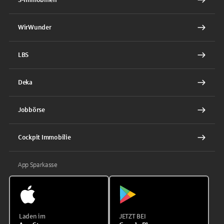
WirWunder
LBS
Deka
Jobbörse
Cockpit Immobilie
App Sparkasse
Laden im
JETZT BEI