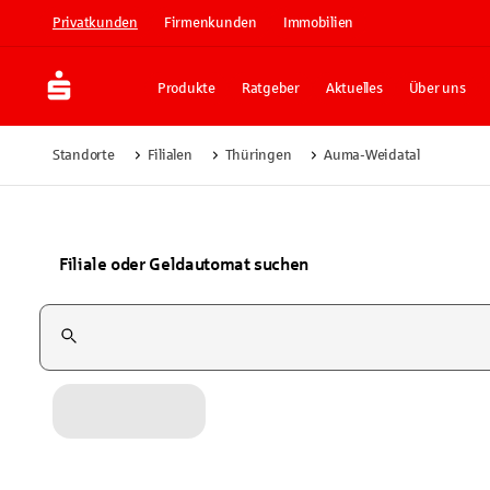
Privatkunden
Firmenkunden
Immobilien
Produkte
Ratgeber
Aktuelles
Über uns
Standorte
Filialen
Thüringen
Auma-Weidatal
Filiale oder Geldautomat suchen
Suchfeld