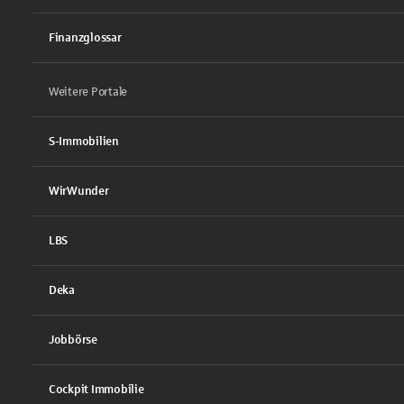
Finanzglossar
Weitere Portale
S-Immobilien
WirWunder
LBS
Deka
Jobbörse
Cockpit Immobilie