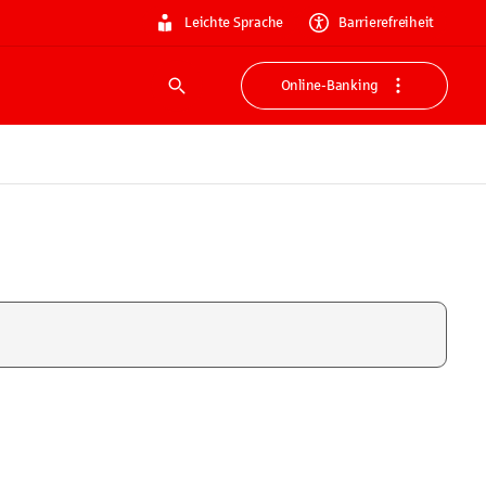
Leichte Sprache
Barrierefreiheit
Online-Banking
Suche