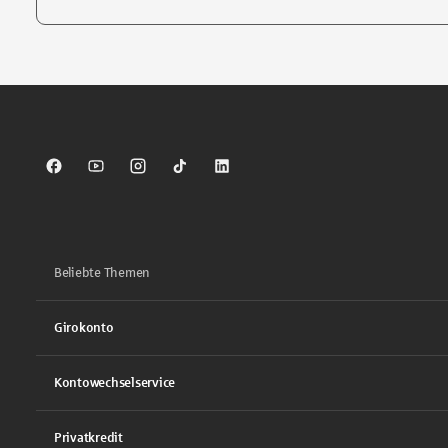
Tippen Sie, um nach Themen zu suchen. Verwenden Sie die Pfei
Sparkasse auf Facebook
Sparkasse auf Youtube
Sparkasse auf Instagram
Sparkasse auf TikTok
Sparkasse auf LinkedIn
Beliebte Themen
Girokonto
Kontowechselservice
Privatkredit