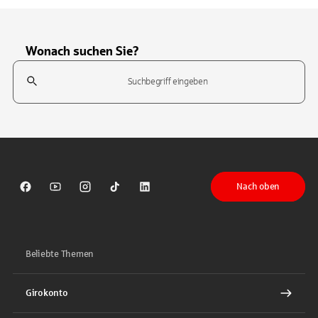
Wonach suchen Sie?
Suchfeld
Tippen Sie, um nach Themen zu suchen. Verwenden Sie die Pfeil-T
Nach oben
Sparkasse auf Facebook
Sparkasse auf Youtube
Sparkasse auf Instagram
Sparkasse auf TikTok
Sparkasse auf LinkedIn
Beliebte Themen
Girokonto