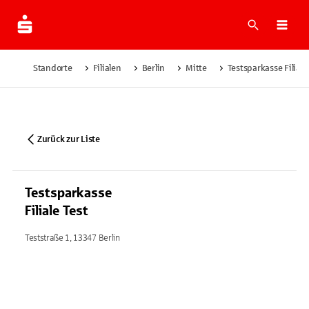
Suche
Navi
Standorte
Filialen
Berlin
Mitte
Testsparkasse Filiale
Zurück zur Liste
Testsparkasse
Filiale Test
Teststraße 1, 13347 Berlin