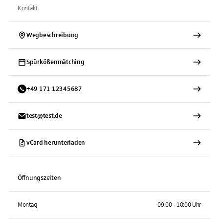
Kontakt
Wegbeschreibung
Spürkößenmätching
+
49
171
12345687
test@test.de
vCard herunterladen
Öffnungszeiten
Montag
09:00 - 10:00 Uhr