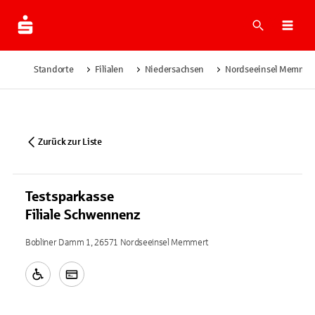
Suche
Navi
Standorte
Filialen
Niedersachsen
Nordseeinsel Memmer
Zurück zur Liste
Testsparkasse
Filiale Schwennenz
Bobliner Damm 1, 26571 Nordseeinsel Memmert