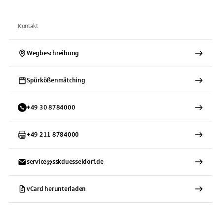
Kontakt
Wegbeschreibung
Spürkößenmätching
+
49
30
8784000
+
49
211
8784000
service@sskduesseldorf.de
vCard herunterladen