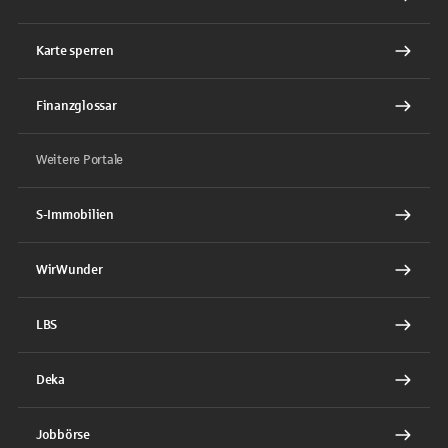
Karte sperren
Finanzglossar
Weitere Portale
S-Immobilien
WirWunder
LBS
Deka
Jobbörse