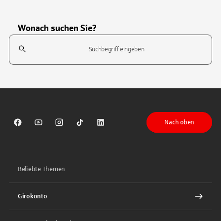
Wonach suchen Sie?
Suchfeld
Tippen Sie, um nach Themen zu suchen. Verwenden Sie die Pfeil-T
Nach oben
Sparkasse auf Facebook
Sparkasse auf Youtube
Sparkasse auf Instagram
Sparkasse auf TikTok
Sparkasse auf LinkedIn
Beliebte Themen
Girokonto