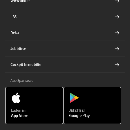
WirWunder
LBS
Deka
Jobbörse
Cockpit Immobilie
App Sparkasse
Laden im
JETZT BEI
App Store
Google Play