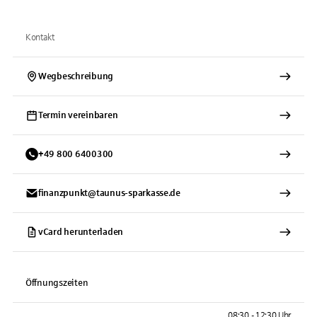
Kontakt
Wegbeschreibung
Termin vereinbaren
+
49
800
6400300
finanzpunkt@taunus-sparkasse.de
vCard herunterladen
Öffnungszeiten
08:30 - 12:30 Uhr