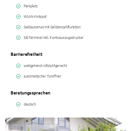
Parkplatz
WLAN-Hotspot
Geldautomat mit Geldeinzahlfunktion
SB-Terminal inkl. Kontoauszugsdrucker
Barrierefreiheit
weitgehend rollstuhlgerecht
automatischer Türöffner
Beratungssprachen
deutsch