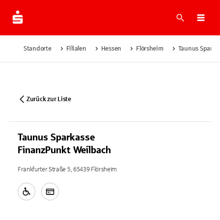
Suche
Navi
Standorte
Filialen
Hessen
Flörsheim
Taunus Sparka
Zurück zur Liste
Taunus Sparkasse
FinanzPunkt Weilbach
Frankfurter Straße 5, 65439 Flörsheim