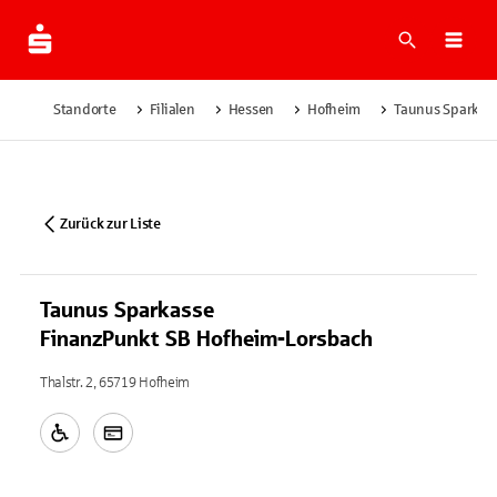
Suche
Navi
Standorte
Filialen
Hessen
Hofheim
Taunus Sparkas
Zurück zur Liste
Taunus Sparkasse
FinanzPunkt SB Hofheim-Lorsbach
Thalstr. 2, 65719 Hofheim