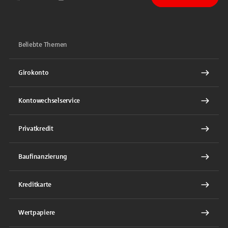
Sparkasse auf Facebook
Sparkasse auf Youtube
Sparkasse auf Instagram
Sparkasse auf TikTok
Sparkasse auf LinkedIn
Beliebte Themen
Girokonto
Kontowechselservice
Privatkredit
Baufinanzierung
Kreditkarte
Wertpapiere