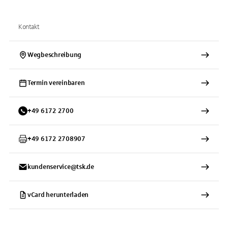
Kontakt
Wegbeschreibung
Termin vereinbaren
+
49
6172
2700
+
49
6172
2708907
kundenservice@tsk.de
vCard herunterladen