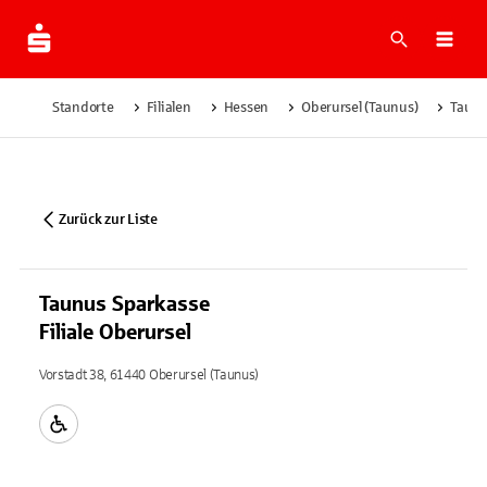
Suche
Navi
Standorte
Filialen
Hessen
Oberursel (Taunus)
Taunu
Zurück zur Liste
Taunus Sparkasse
Filiale Oberursel
Vorstadt 38, 61440 Oberursel (Taunus)