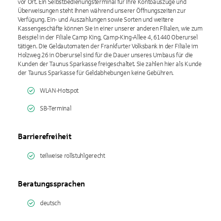
vor Ort. Ein Selbstbedienungsterminal für Ihre Kontoauszüge und
Überweisungen steht Ihnen während unserer Öffnungszeiten zur
Verfügung. Ein- und Auszahlungen sowie Sorten und weitere
Kassengeschäfte können Sie in einer unserer anderen Filialen, wie zum
Beispiel in der Filiale Camp King, Camp-King-Allee 4, 61440 Oberursel
tätigen. Die Geldautomaten der Frankfurter Volksbank in der Filiale im
Holzweg 26 in Oberursel sind für die Dauer unseres Umbaus für die
Kunden der Taunus Sparkasse freigeschaltet. Sie zahlen hier als Kunde
der Taunus Sparkasse für Geldabhebungen keine Gebühren.
WLAN-Hotspot
SB-Terminal
Barrierefreiheit
teilweise rollstuhlgerecht
Beratungssprachen
deutsch