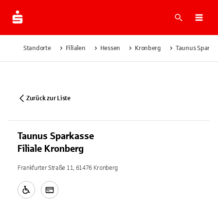
Suche
Navi
Standorte
Filialen
Hessen
Kronberg
Taunus Sparkas
Zurück zur Liste
Taunus Sparkasse
Filiale Kronberg
Frankfurter Straße 11, 61476 Kronberg