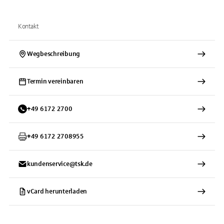
Kontakt
Wegbeschreibung
Termin vereinbaren
+
49
6172
2700
+
49
6172
2708955
kundenservice@tsk.de
vCard herunterladen