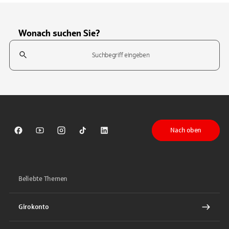
Wonach suchen Sie?
Suchfeld
Tippen Sie, um nach Themen zu suchen. Verwenden Sie die Pfeil-T
Nach oben
Sparkasse auf Facebook
Sparkasse auf Youtube
Sparkasse auf Instagram
Sparkasse auf TikTok
Sparkasse auf LinkedIn
Beliebte Themen
Girokonto