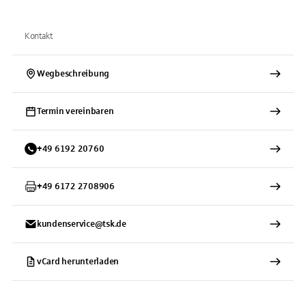
Kontakt
Wegbeschreibung
Termin vereinbaren
+
49
6192
20760
+
49
6172
2708906
kundenservice@tsk.de
vCard herunterladen