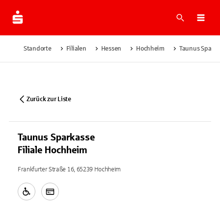
Suche
Navi
Standorte
Filialen
Hessen
Hochheim
Taunus Sparka
Zurück zur Liste
Taunus Sparkasse
Filiale Hochheim
Frankfurter Straße 16, 65239 Hochheim