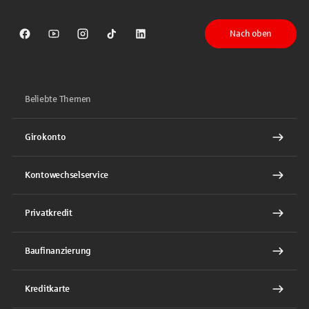
Nach oben
Sparkasse auf Facebook
Sparkasse auf Youtube
Sparkasse auf Instagram
Sparkasse auf TikTok
Sparkasse auf LinkedIn
Beliebte Themen
Girokonto
Kontowechselservice
Privatkredit
Baufinanzierung
Kreditkarte