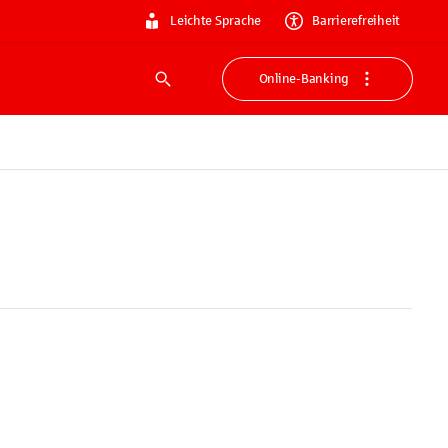
Leichte Sprache
Barrierefreiheit
Online-Banking
Suche