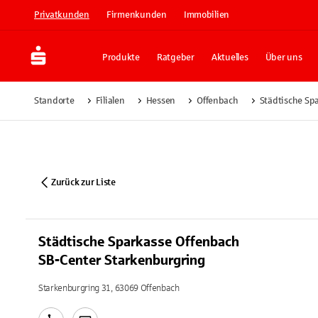
Privatkunden
Firmenkunden
Immobilien
Produkte
Ratgeber
Aktuelles
Über uns
Standorte
Filialen
Hessen
Offenbach
Städtische Sp
Zurück zur Liste
Städtische Sparkasse Offenbach
SB-Center Starkenburgring
Starkenburgring 31, 63069 Offenbach