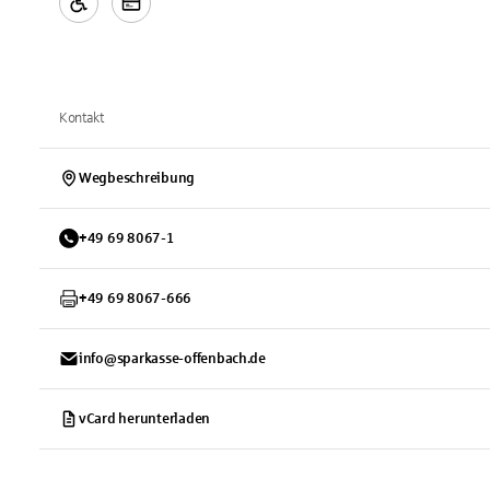
Kontakt
Wegbeschreibung
+
49
69
8067-1
+
49
69
8067-666
info@sparkasse-offenbach.de
vCard herunterladen