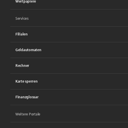
Wertpapiere
Services
Filialen
Geldautomaten
Rechner
Karte sperren
Finanzglossar
Weitere Portale