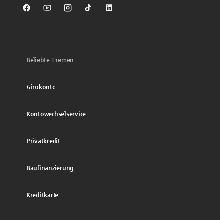
Sparkasse auf Facebook
Sparkasse auf Youtube
Sparkasse auf Instagram
Sparkasse auf TikTok
Sparkasse auf LinkedIn
Beliebte Themen
Girokonto
Kontowechselservice
Privatkredit
Baufinanzierung
Kreditkarte