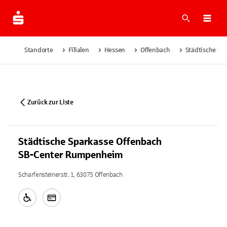
Suche
Navi
Standorte
Filialen
Hessen
Offenbach
Städtische Sp
Zurück zur Liste
Städtische Sparkasse Offenbach
SB-Center Rumpenheim
Scharfensteinerstr. 1, 63075 Offenbach