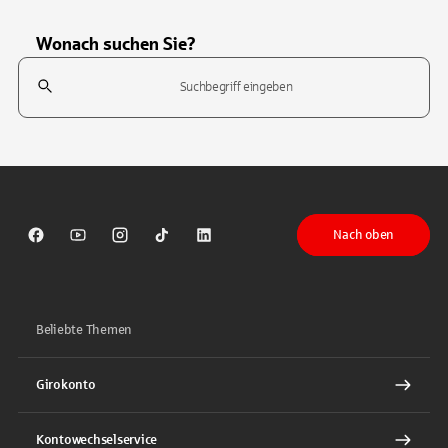
Wonach suchen Sie?
Suchfeld
Tippen Sie, um nach Themen zu suchen. Verwenden Sie die Pfeil-T
Nach oben
Sparkasse auf Facebook
Sparkasse auf Youtube
Sparkasse auf Instagram
Sparkasse auf TikTok
Sparkasse auf LinkedIn
Beliebte Themen
Girokonto
Kontowechselservice