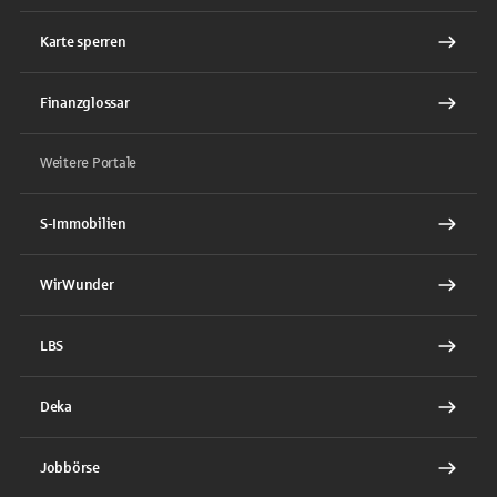
Karte sperren
Finanzglossar
Weitere Portale
S-Immobilien
WirWunder
LBS
Deka
Jobbörse