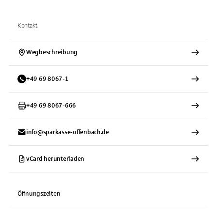
Kontakt
Wegbeschreibung
+
49
69
8067-1
+
49
69
8067-666
info@sparkasse-offenbach.de
vCard herunterladen
Öffnungszeiten