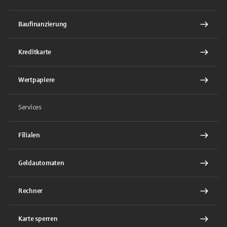
Baufinanzierung
Kreditkarte
Wertpapiere
Services
Filialen
Geldautomaten
Rechner
Karte sperren