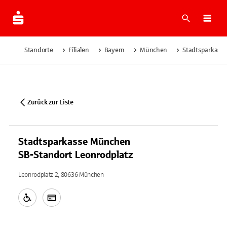
Suche
Navi
Standorte
Filialen
Bayern
München
Stadtsparkasse
Zurück zur Liste
Stadtsparkasse München
SB-Standort Leonrodplatz
Leonrodplatz 2, 80636 München