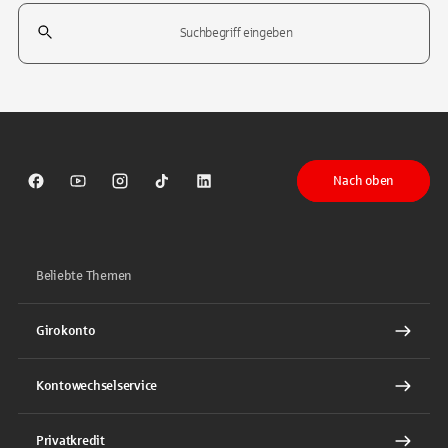
Suchfeld
Tippen Sie, um nach Themen zu suchen. Verwenden Sie die Pfeil-T
Nach oben
Sparkasse auf Facebook
Sparkasse auf Youtube
Sparkasse auf Instagram
Sparkasse auf TikTok
Sparkasse auf LinkedIn
Beliebte Themen
Girokonto
Kontowechselservice
Privatkredit