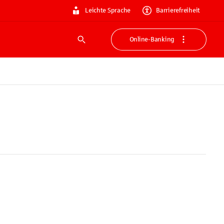
Leichte Sprache
Barrierefreiheit
Online-Banking
Suche