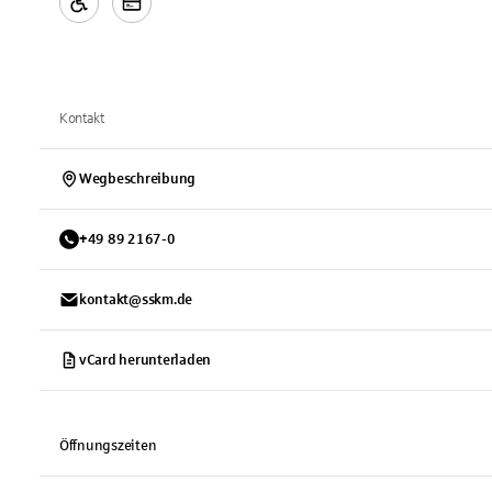
Kontakt
Wegbeschreibung
+
49
89
2167-0
kontakt@sskm.de
vCard herunterladen
Öffnungszeiten