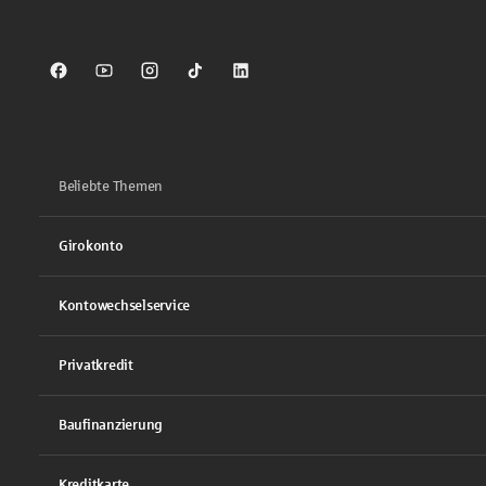
Sparkasse auf Facebook
Sparkasse auf Youtube
Sparkasse auf Instagram
Sparkasse auf TikTok
Sparkasse auf LinkedIn
Beliebte Themen
Girokonto
Kontowechselservice
Privatkredit
Baufinanzierung
Kreditkarte