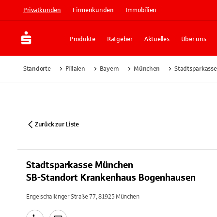
Privatkunden
Firmenkunden
Immobilien
Produkte
Ratgeber
Aktuelles
Über uns
Standorte
Filialen
Bayern
München
Stadtsparkass
Zurück zur Liste
Stadtsparkasse München
SB-Standort Krankenhaus Bogenhausen
Engelschalkinger Straße 77, 81925 München