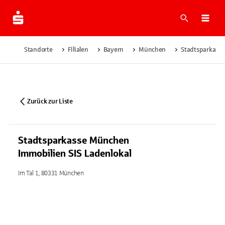
Suche
Navi
Standorte
Filialen
Bayern
München
Stadtsparkasse
Zurück zur Liste
Stadtsparkasse München
Immobilien SIS Ladenlokal
Im Tal 1, 80331 München