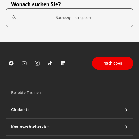
Wonach suchen Sie?
Suchfeld
Tippen Sie, um nach Themen zu suchen. Verwenden Sie die Pfeil-T
Nach oben
Sparkasse auf Facebook
Sparkasse auf Youtube
Sparkasse auf Instagram
Sparkasse auf TikTok
Sparkasse auf LinkedIn
Beliebte Themen
Girokonto
Kontowechselservice