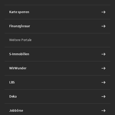
Karte sperren
Finanzglossar
Weitere Portale
S-Immobilien
WirWunder
LBS
Deka
Jobbörse