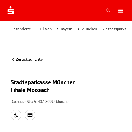
Suche
Navi
Standorte
Filialen
Bayern
München
Stadtsparkasse
Zurück zur Liste
Stadtsparkasse München
Filiale Moosach
Dachauer Straße 407, 80992 München