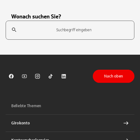
Wonach suchen Sie?
Suchfeld
Tippen Sie, um nach Themen zu suchen. Verwenden Sie die Pfeil-T
Nach oben
Sparkasse auf Facebook
Sparkasse auf Youtube
Sparkasse auf Instagram
Sparkasse auf TikTok
Sparkasse auf LinkedIn
Beliebte Themen
Girokonto