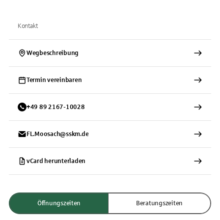
Kontakt
Wegbeschreibung
Termin vereinbaren
+
49
89
2167-10028
FL.Moosach@sskm.de
vCard herunterladen
Öffnungszeiten
Beratungszeiten