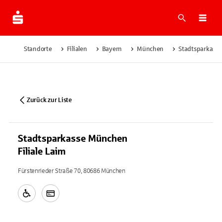
Suche
Navi
Standorte
Filialen
Bayern
München
Stadtsparkasse
Zurück zur Liste
Stadtsparkasse München
Filiale Laim
Fürstenrieder Straße 70, 80686 München