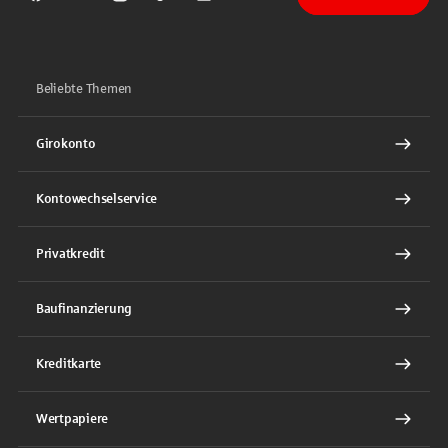
Sparkasse auf Facebook
Sparkasse auf Youtube
Sparkasse auf Instagram
Sparkasse auf TikTok
Sparkasse auf LinkedIn
Beliebte Themen
Girokonto
Kontowechselservice
Privatkredit
Baufinanzierung
Kreditkarte
Wertpapiere