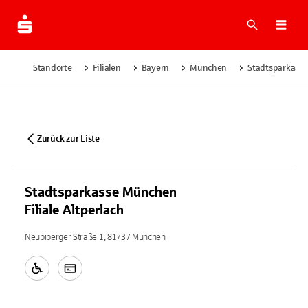
Suche
Navi
Standorte
Filialen
Bayern
München
Stadtsparkasse
Zurück zur Liste
Stadtsparkasse München
Filiale Altperlach
Neubiberger Straße 1, 81737 München