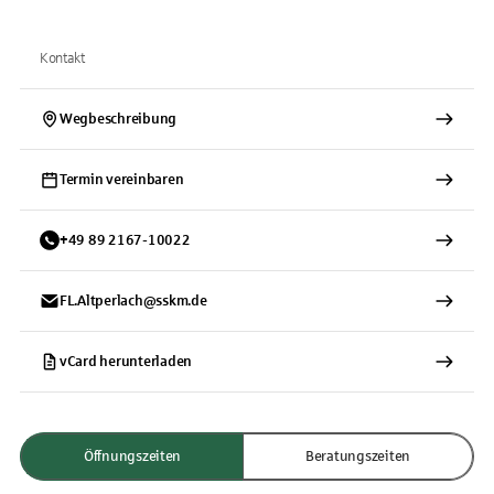
Kontakt
Wegbeschreibung
Termin vereinbaren
+
49
89
2167-10022
FL.Altperlach@sskm.de
vCard herunterladen
Öffnungszeiten
Beratungszeiten