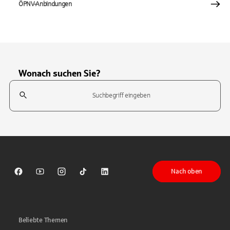
ÖPNV-Anbindungen
Wonach suchen Sie?
Suchfeld
Tippen Sie, um nach Themen zu suchen. Verwenden Sie die Pfeil-T
Nach oben
Sparkasse auf Facebook
Sparkasse auf Youtube
Sparkasse auf Instagram
Sparkasse auf TikTok
Sparkasse auf LinkedIn
Beliebte Themen