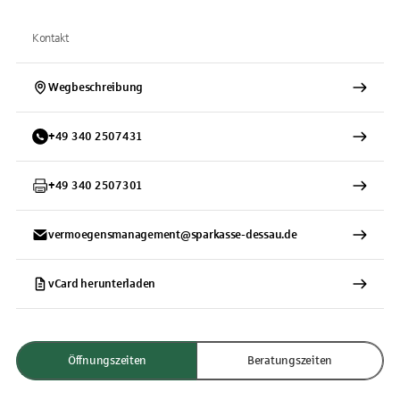
Kontakt
Wegbeschreibung
+
49
340
2507431
+
49
340
2507301
vermoegensmanagement@sparkasse-dessau.de
vCard herunterladen
Öffnungszeiten
Beratungszeiten