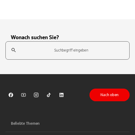
Wonach suchen Sie?
Suchfeld
Tippen Sie, um nach Themen zu suchen. Verwenden Sie die Pfeil-T
Nach oben
Sparkasse auf Facebook
Sparkasse auf Youtube
Sparkasse auf Instagram
Sparkasse auf TikTok
Sparkasse auf LinkedIn
Beliebte Themen