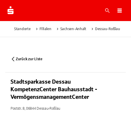
Suche
Navi
Standorte
Filialen
Sachsen-Anhalt
Dessau-Roßlau
S
Zurück zur Liste
Stadtsparkasse Dessau
KompetenzCenter Bauhausstadt -
VermögensmanagementCenter
Poststr. 8, 06844 Dessau-Roßlau