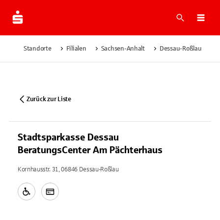
Suche
Navi
Standorte
Filialen
Sachsen-Anhalt
Dessau-Roßlau
S
Zurück zur Liste
Stadtsparkasse Dessau
BeratungsCenter Am Pächterhaus
Kornhausstr. 31, 06846 Dessau-Roßlau