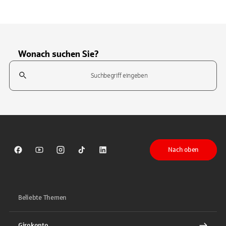
Wonach suchen Sie?
Suchfeld
Tippen Sie, um nach Themen zu suchen. Verwenden Sie die Pfeil-T
Nach oben
Sparkasse auf Facebook
Sparkasse auf Youtube
Sparkasse auf Instagram
Sparkasse auf TikTok
Sparkasse auf LinkedIn
Beliebte Themen
Girokonto