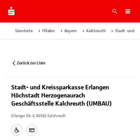
Suche
Navi
Standorte
Filialen
Bayern
Kalchreuth
Stadt- und Kr
Zurück zur Liste
Stadt- und Kreissparkasse Erlangen
Höchstadt Herzogenaurach
Geschäftsstelle Kalchreuth (UMBAU)
Erlanger Str. 4, 90562 Kalchreuth