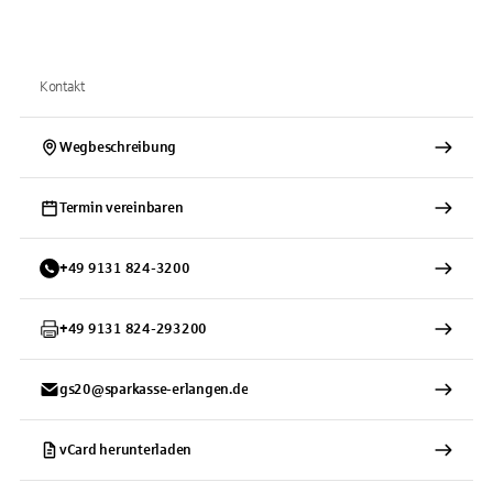
Kontakt
Wegbeschreibung
Termin vereinbaren
+
49
9131
824-3200
+
49
9131
824-293200
gs20@sparkasse-erlangen.de
vCard herunterladen