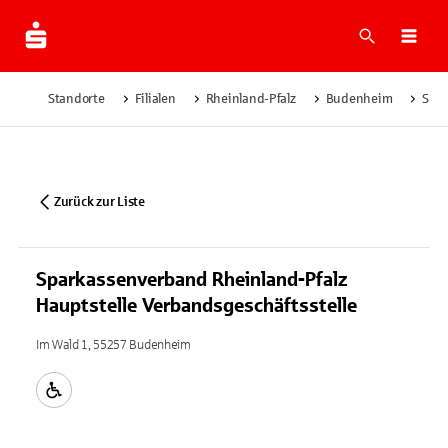
Suche
Navi
Standorte
Filialen
Rheinland-Pfalz
Budenheim
Spar
Zurück zur Liste
Sparkassenverband Rheinland-Pfalz
Hauptstelle Verbandsgeschäftsstelle
Im Wald 1, 55257 Budenheim