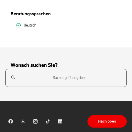
Beratungssprachen
deutsch
Wonach suchen Sie?
Suchfeld
Tippen Sie, um nach Themen zu suchen. Verwenden Sie die Pfeil-T
Nach oben
Sparkasse auf Facebook
Sparkasse auf Youtube
Sparkasse auf Instagram
Sparkasse auf TikTok
Sparkasse auf LinkedIn