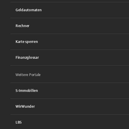
Geldautomaten
Rechner
Karte sperren
Finanzglossar
Weitere Portale
S-Immobilien
WirWunder
LBS