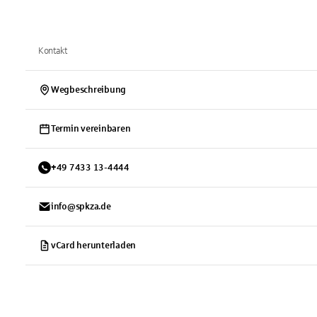
Kontakt
Wegbeschreibung
Termin vereinbaren
+
49
7433
13-4444
info@spkza.de
vCard herunterladen