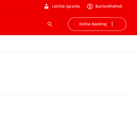
Leichte Sprache
Barrierefreiheit
Online-Banking
Suche