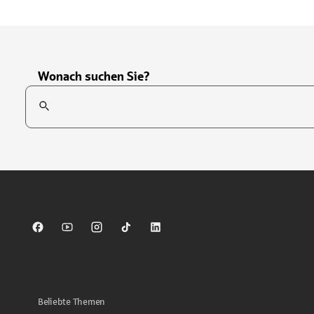
Wonach suchen Sie?
Suchfeld
Tippen Sie, um nach Themen zu suchen. Verwenden Sie die Pfei
Sparkasse auf Facebook
Sparkasse auf Youtube
Sparkasse auf Instagram
Sparkasse auf TikTok
Sparkasse auf LinkedIn
Beliebte Themen