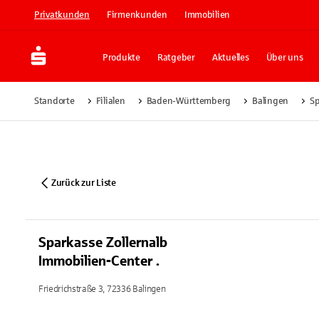
Privatkunden
Firmenkunden
Immobilien
Produkte
Ratgeber
Aktuelles
Über uns
Standorte
Filialen
Baden-Württemberg
Balingen
Sp
Zurück zur Liste
Sparkasse Zollernalb
Immobilien-Center .
Friedrichstraße 3, 72336 Balingen