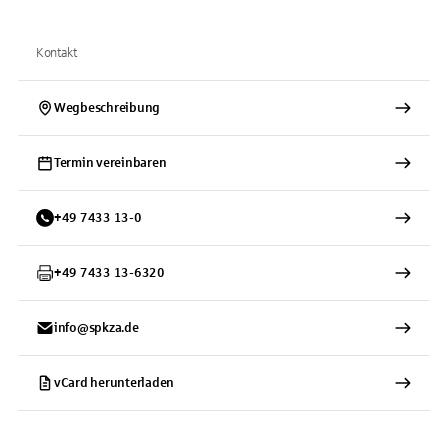
Kontakt
Wegbeschreibung
Termin vereinbaren
+
49
7433
13-0
+
49
7433
13-6320
info@spkza.de
vCard herunterladen