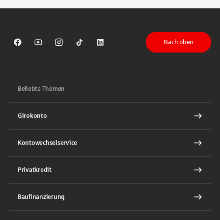
Nach oben
Sparkasse auf Facebook
Sparkasse auf Youtube
Sparkasse auf Instagram
Sparkasse auf TikTok
Sparkasse auf LinkedIn
Beliebte Themen
Girokonto
Kontowechselservice
Privatkredit
Baufinanzierung