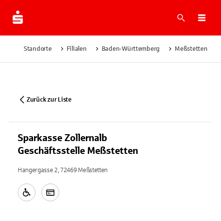
Suche
Navi
Standorte
Filialen
Baden-Württemberg
Meßstetten
Zurück zur Liste
Sparkasse Zollernalb
Geschäftsstelle Meßstetten
Hangergasse 2, 72469 Meßstetten