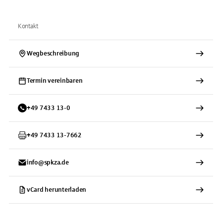
Kontakt
Wegbeschreibung
Termin vereinbaren
+
49
7433
13-0
+
49
7433
13-7662
info@spkza.de
vCard herunterladen