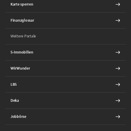
Karte sperren
Finanzglossar
Weitere Portale
S-Immobilien
WirWunder
LBS
Deka
Jobbörse