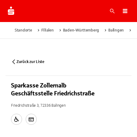
Suche
Navi
Standorte
Filialen
Baden-Württemberg
Balingen
Sp
Zurück zur Liste
Sparkasse Zollernalb
Geschäftsstelle Friedrichstraße
Friedrichstraße 3, 72336 Balingen