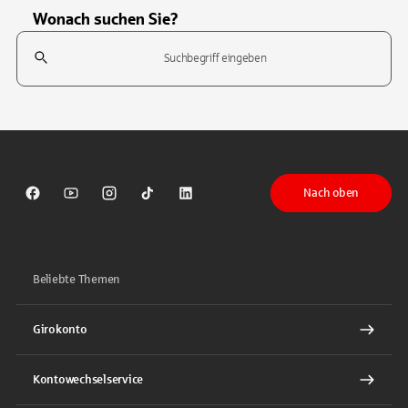
Wonach suchen Sie?
Suchfeld
Tippen Sie, um nach Themen zu suchen. Verwenden Sie die Pfeil-T
Nach oben
Sparkasse auf Facebook
Sparkasse auf Youtube
Sparkasse auf Instagram
Sparkasse auf TikTok
Sparkasse auf LinkedIn
Beliebte Themen
Girokonto
Kontowechselservice