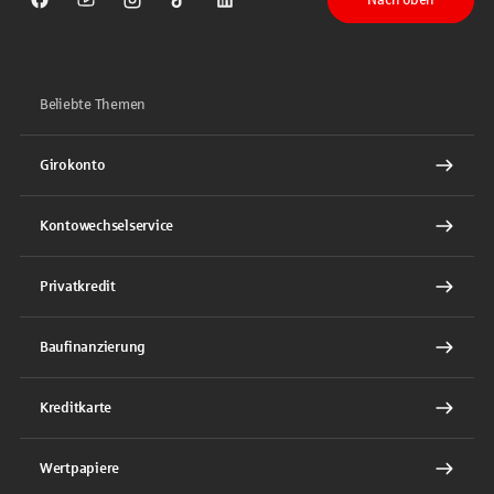
Sparkasse auf Facebook
Sparkasse auf Youtube
Sparkasse auf Instagram
Sparkasse auf TikTok
Sparkasse auf LinkedIn
Beliebte Themen
Girokonto
Kontowechselservice
Privatkredit
Baufinanzierung
Kreditkarte
Wertpapiere