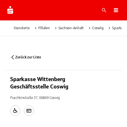
Suche
Navi
Standorte
Filialen
Sachsen-Anhalt
Coswig
Sparkass
Zurück zur Liste
Sparkasse Wittenberg
Geschäftsstelle Coswig
Puschkinstraße 37, 06869 Coswig