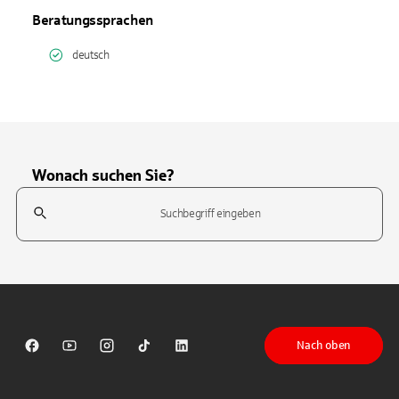
Beratungssprachen
deutsch
Wonach suchen Sie?
Suchfeld
Tippen Sie, um nach Themen zu suchen. Verwenden Sie die Pfeil-T
Nach oben
Sparkasse auf Facebook
Sparkasse auf Youtube
Sparkasse auf Instagram
Sparkasse auf TikTok
Sparkasse auf LinkedIn