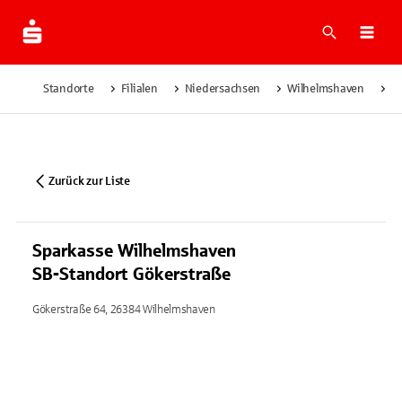
Suche
Navi
Standorte
Filialen
Niedersachsen
Wilhelmshaven
S
Zurück zur Liste
Sparkasse Wilhelmshaven
SB-Standort Gökerstraße
Gökerstraße 64, 26384 Wilhelmshaven