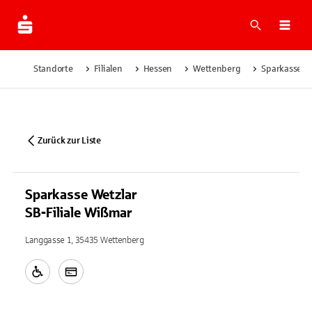
Suche
Navi
Standorte
Filialen
Hessen
Wettenberg
Sparkasse We
Zurück zur Liste
Sparkasse Wetzlar
SB-Filiale Wißmar
Langgasse 1, 35435 Wettenberg