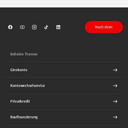
Nach oben
Sparkasse auf Facebook
Sparkasse auf Youtube
Sparkasse auf Instagram
Sparkasse auf TikTok
Sparkasse auf LinkedIn
Beliebte Themen
Girokonto
Kontowechselservice
Privatkredit
Baufinanzierung