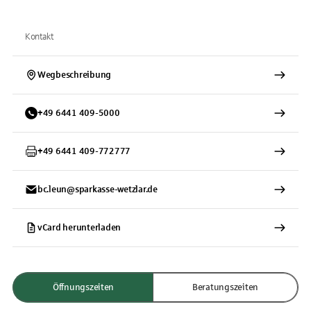
Kontakt
Wegbeschreibung
+
49
6441
409-5000
+
49
6441
409-772777
bc.leun@sparkasse-wetzlar.de
vCard herunterladen
Öffnungszeiten
Beratungszeiten