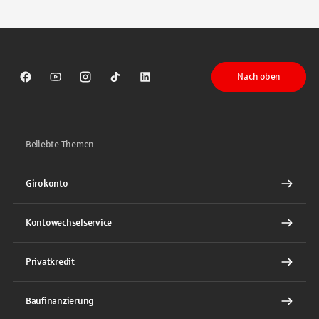
Tippen Sie, um nach Themen zu suchen. Verwenden Sie die Pfeil-T
Nach oben
Sparkasse auf Facebook
Sparkasse auf Youtube
Sparkasse auf Instagram
Sparkasse auf TikTok
Sparkasse auf LinkedIn
Beliebte Themen
Girokonto
Kontowechselservice
Privatkredit
Baufinanzierung