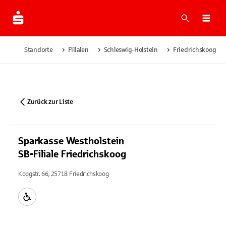
Suche
Navi
Standorte
Filialen
Schleswig-Holstein
Friedrichskoog
Zurück zur Liste
Sparkasse Westholstein
SB-Filiale Friedrichskoog
Koogstr. 66, 25718 Friedrichskoog