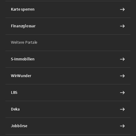
Karte sperren
Finanzglossar
Weitere Portale
S-Immobilien
WirWunder
LBS
Deka
Jobbörse