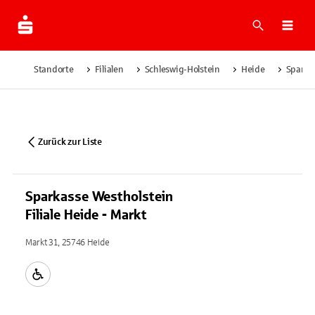
Suche
Navi
Standorte
Filialen
Schleswig-Holstein
Heide
Sparkas
Zurück zur Liste
Sparkasse Westholstein
Filiale Heide - Markt
Markt 31, 25746 Heide