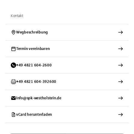
Kontakt
Wegbeschreibung
Termin vereinbaren
+
49
4821
604-2600
+
49
4821
604-392600
info@spk-westholstein.de
vCard herunterladen