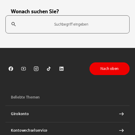
Wonach suchen Sie?
Suchfeld
Tippen Sie, um nach Themen zu suchen. Verwenden Sie die Pfeil-T
Nach oben
Sparkasse auf Facebook
Sparkasse auf Youtube
Sparkasse auf Instagram
Sparkasse auf TikTok
Sparkasse auf LinkedIn
Beliebte Themen
Girokonto
Kontowechselservice