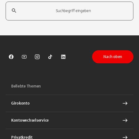
Suchfeld
Tippen Sie, um nach Themen zu suchen. Verwenden Sie die Pfeil-T
Nach oben
Sparkasse auf Facebook
Sparkasse auf Youtube
Sparkasse auf Instagram
Sparkasse auf TikTok
Sparkasse auf LinkedIn
Beliebte Themen
Girokonto
Kontowechselservice
Privatkredit