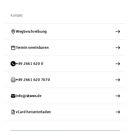
Kontakt
Wegbeschreibung
Termin vereinbaren
+
49
2661
620 0
+
49
2661
620 7070
info@skwws.de
vCard herunterladen