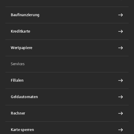
Baufinanzierung
Kreditkarte
Wertpapiere
Services
Filialen
Geldautomaten
Rechner
Karte sperren