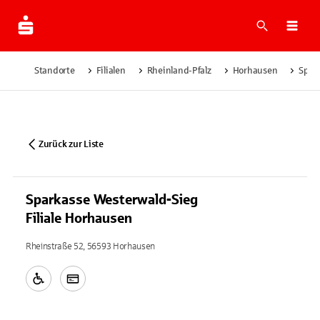
Suche
Navi
Standorte
Filialen
Rheinland-Pfalz
Horhausen
Spar
Zurück zur Liste
Sparkasse Westerwald-Sieg
Filiale Horhausen
Rheinstraße 52, 56593 Horhausen