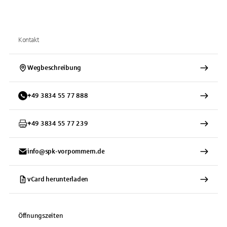
Kontakt
Wegbeschreibung
+
49
3834
55 77 888
+
49
3834
55 77 239
info@spk-vorpommern.de
vCard herunterladen
Öffnungszeiten