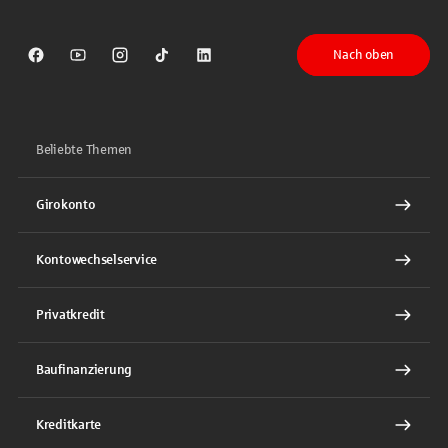
Nach oben
Sparkasse auf Facebook
Sparkasse auf Youtube
Sparkasse auf Instagram
Sparkasse auf TikTok
Sparkasse auf LinkedIn
Beliebte Themen
Girokonto
Kontowechselservice
Privatkredit
Baufinanzierung
Kreditkarte