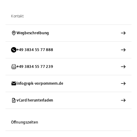
Kontakt
Wegbeschreibung
+
49
3834
55 77 888
+
49
3834
55 77 239
info@spk-vorpommern.de
vCard herunterladen
Öffnungszeiten