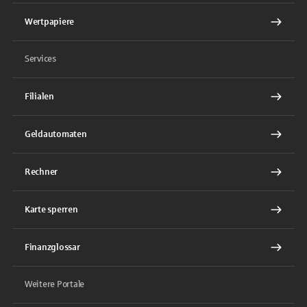
Wertpapiere
Services
Filialen
Geldautomaten
Rechner
Karte sperren
Finanzglossar
Weitere Portale