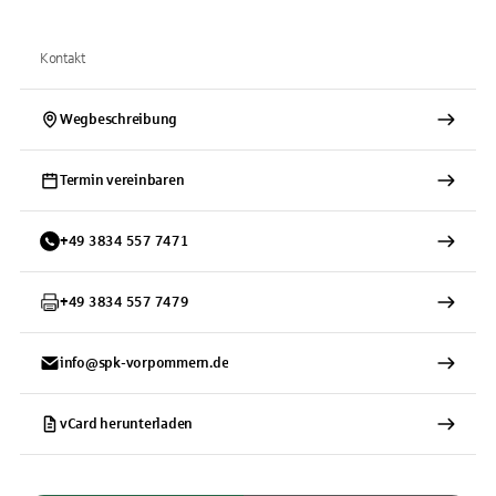
Kontakt
Wegbeschreibung
Termin vereinbaren
+
49
3834
557 7471
+
49
3834
557 7479
info@spk-vorpommern.de
vCard herunterladen