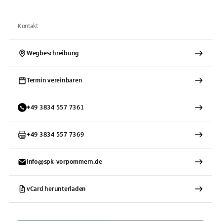
Kontakt
Wegbeschreibung
Termin vereinbaren
+
49
3834
557 7361
+
49
3834
557 7369
info@spk-vorpommern.de
vCard herunterladen