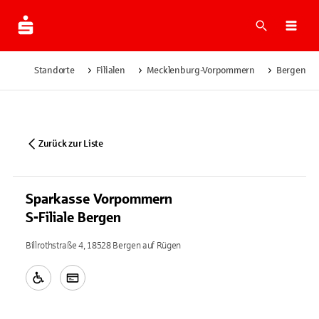
Suche
Navi
Standorte
Filialen
Mecklenburg-Vorpommern
Bergen au
Zurück zur Liste
Sparkasse Vorpommern
S-Filiale Bergen
Billrothstraße 4, 18528 Bergen auf Rügen