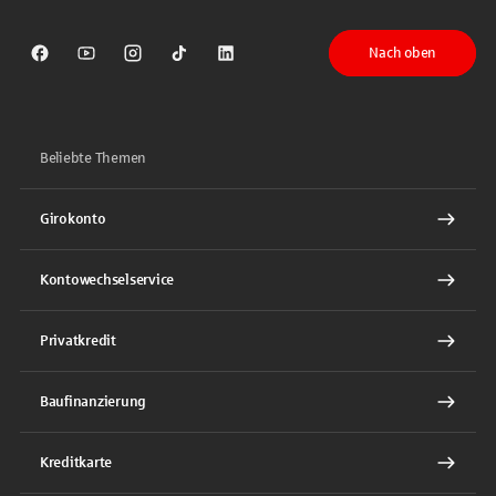
Nach oben
Sparkasse auf Facebook
Sparkasse auf Youtube
Sparkasse auf Instagram
Sparkasse auf TikTok
Sparkasse auf LinkedIn
Beliebte Themen
Girokonto
Kontowechselservice
Privatkredit
Baufinanzierung
Kreditkarte