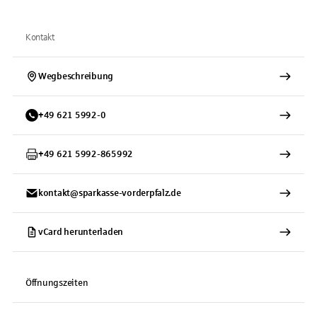
Kontakt
Wegbeschreibung
+
49
621
5992-0
+
49
621
5992-865992
kontakt@sparkasse-vorderpfalz.de
vCard herunterladen
Öffnungszeiten