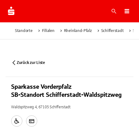
Suche
Navi
Standorte
Filialen
Rheinland-Pfalz
Schifferstadt
Spa
Zurück zur Liste
Sparkasse Vorderpfalz
SB-Standort Schifferstadt-Waldspitzweg
Waldspitzweg 4, 67105 Schifferstadt