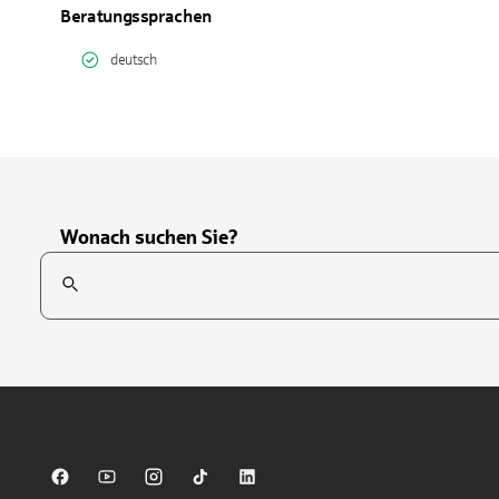
Beratungssprachen
deutsch
Wonach suchen Sie?
Suchfeld
Tippen Sie, um nach Themen zu suchen. Verwenden Sie die Pfei
Sparkasse auf Facebook
Sparkasse auf Youtube
Sparkasse auf Instagram
Sparkasse auf TikTok
Sparkasse auf LinkedIn