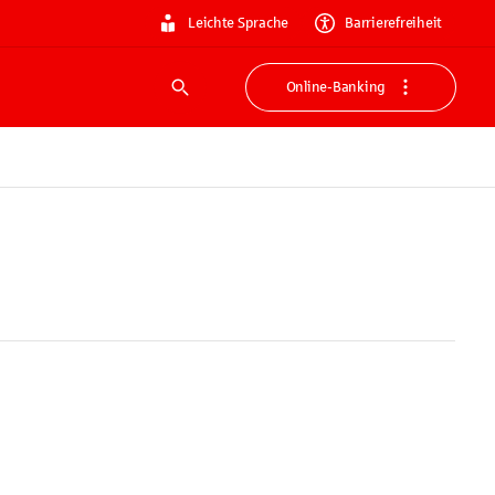
Leichte Sprache
Barrierefreiheit
Online-Banking
Suche