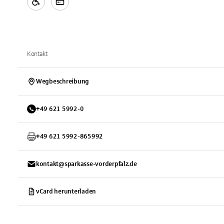
Kontakt
Wegbeschreibung
+
49
621
5992-0
+
49
621
5992-865992
kontakt@sparkasse-vorderpfalz.de
vCard herunterladen