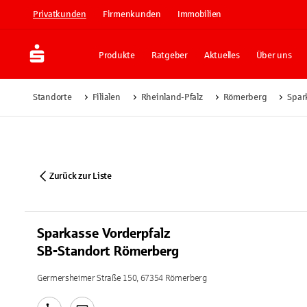
Privatkunden
Firmenkunden
Immobilien
Produkte
Ratgeber
Aktuelles
Über uns
Standorte
Filialen
Rheinland-Pfalz
Römerberg
Spar
Zurück zur Liste
Sparkasse Vorderpfalz
SB-Standort Römerberg
Germersheimer Straße 150, 67354 Römerberg