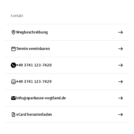
Kontakt
Wegbeschreibung
Termin vereinbaren
+
49
3741
123-7420
+
49
3741
123-7429
info@sparkasse-vogtland.de
vCard herunterladen