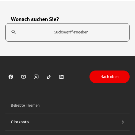
Wonach suchen Sie?
Suchfeld
Tippen Sie, um nach Themen zu suchen. Verwenden Sie die Pfeil-T
Nach oben
Sparkasse auf Facebook
Sparkasse auf Youtube
Sparkasse auf Instagram
Sparkasse auf TikTok
Sparkasse auf LinkedIn
Beliebte Themen
Girokonto